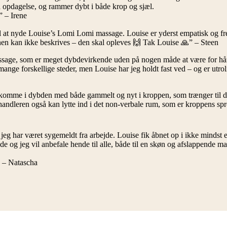
på opdagelse, og rammer dybt i både krop og sjæl.
” – Irene
æl at nyde Louise’s Lomi Lomi massage. Louise er yderst empatisk og fr
inen kan ikke beskrives – den skal opleves 🙌 Tak Louise 🙏” – Steen
massage, som er meget dybdevirkende uden på nogen måde at være for hå
e forskellige steder, men Louise har jeg holdt fast ved – og er utrolig
at komme i dybden med både gammelt og nyt i kroppen, som trænger til 
 behandleren også kan lytte ind i det non-verbale rum, som er kroppens s
jeg har været sygemeldt fra arbejde. Louise fik åbnet op i ikke mindst
 og jeg vil anbefale hende til alle, både til en skøn og afslappende ma
” – Natascha