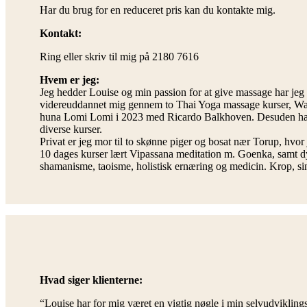
Har du brug for en reduceret pris kan du kontakte mig.
Kontakt:
Ring eller skriv til mig på 2180 7616
Hvem er jeg:
Jeg hedder Louise og min passion for at give massage har jeg 
videreuddannet mig gennem to Thai Yoga massage kurser, Wa
huna Lomi Lomi i 2023 med Ricardo Balkhoven. Desuden har jeg
diverse kurser.
Privat er jeg mor til to skønne piger og bosat nær Torup, hvor 
10 dages kurser lært Vipassana meditation m. Goenka, samt dy
shamanisme, taoisme, holistisk ernæring og medicin. Krop, si
Hvad siger klienterne:
“Louise har for mig været en vigtig nøgle i min selvudviklingsr