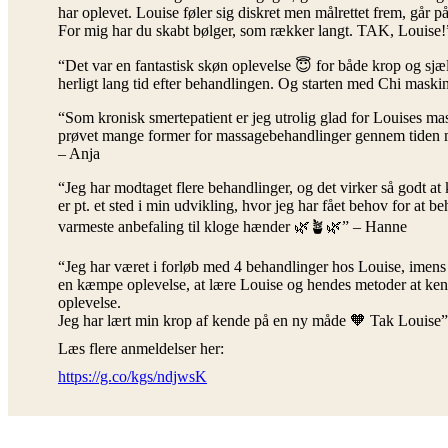
har oplevet. Louise føler sig diskret men målrettet frem, går 
For mig har du skabt bølger, som rækker langt. TAK, Louise!
“Det var en fantastisk skøn oplevelse 😇 for både krop og sj
herligt lang tid efter behandlingen. Og starten med Chi mask
“Som kronisk smertepatient er jeg utrolig glad for Louises 
prøvet mange former for massagebehandlinger gennem tiden mang
– Anja
“Jeg har modtaget flere behandlinger, og det virker så godt 
er pt. et sted i min udvikling, hvor jeg har fået behov for at
varmeste anbefaling til kloge hænder 🌿🪴🌿” – Hanne
“Jeg har været i forløb med 4 behandlinger hos Louise, imens 
en kæmpe oplevelse, at lære Louise og hendes metoder at kende
oplevelse.
Jeg har lært min krop af kende på en ny måde 🧡 Tak Louise
Læs flere anmeldelser her:
https://g.co/kgs/ndjwsK