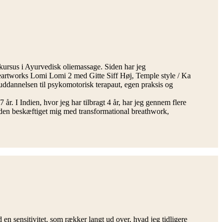
 kursus i Ayurvedisk oliemassage. Siden har jeg
rtworks Lomi Lomi 2 med Gitte Siff Høj, Temple style / Ka
ddannelsen til psykomotorisk terapaut, egen praksis og
år. I Indien, hvor jeg har tilbragt 4 år, har jeg gennem flere
uden beskæftiget mig med transformational breathwork,
 en sensitivitet, som rækker langt ud over, hvad jeg tidligere