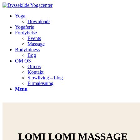
Yoga
Downloads
Yogaferie
Fordybelse
Events
Massage
Bodyfulness
Bog
OM OS
Om os
Kontakt
Slowliving – blog
Firmaløsning
Menu
LOMI LOMI MASSAGE