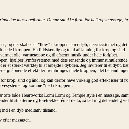
indelige massageformer. Denne smukke form for helkropsmassage, brug
es, og der skabes et ”flow” i kroppens kredsløb, nervesystemet og det l
celle i kroppen. En fuldstændig og total afslapning for krop og sind.
varmet olie, varmetæppe og til afstemt musik under hele forløbet.
oppen, hjælper lymfesystemet med dets rensende og immunstimulerende
er et stærkt værktøj til at arbejde i dybden. Jeg inviterer til et dybt, 
nergi åbnende effekt der frembringes i hele kroppen, idet behandlingen
krop, sind og ånd, og kan derfor have virkelig god effekt især til fx dig,
e nervesystemet og komme “ned i kroppen”.
ger ofte både Heartworks Lomi Lomi og Temple style i en massage, samt 
r til stilarterne og foretrækker én af de to, så lad mig det endelig vid
nd i en dyb meditativ tilstand.
lv efter massagen.