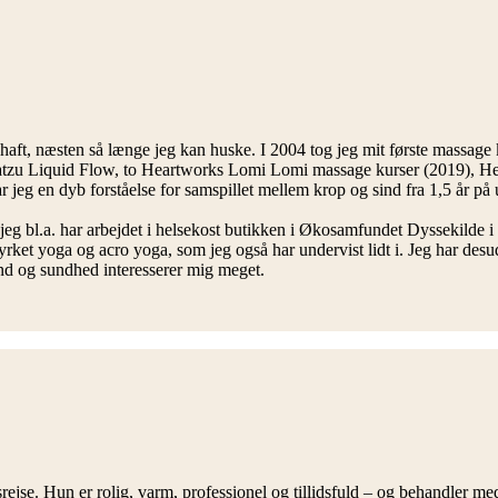
haft, næsten så længe jeg kan huske. I 2004 tog jeg mit første massage
tzu Liquid Flow, to Heartworks Lomi Lomi massage kurser (2019), Hea
 en dyb forståelse for samspillet mellem krop og sind fra 1,5 år på u
jeg bl.a. har arbejdet i helsekost butikken i Økosamfundet Dyssekilde i 7 
rket yoga og acro yoga, som jeg også har undervist lidt i. Jeg har des
nd og sundhed interesserer mig meget.
ejse. Hun er rolig, varm, professionel og tillidsfuld – og behandler med