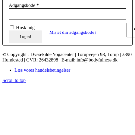
Adgangskode
*
Husk mig
Mistet din adgangskode?
Log ind
© Copyright - Dyssekilde Yogacenter | Torupvejen 98, Torup | 3390
Hundested | CVR: 26432898 | E-mail: info@bodyfulness.dk
Læs vores handelsbetingelser
Scroll to top