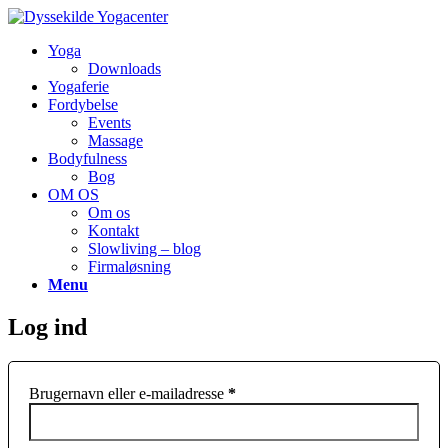
Yoga
Downloads
Yogaferie
Fordybelse
Events
Massage
Bodyfulness
Bog
OM OS
Om os
Kontakt
Slowliving – blog
Firmaløsning
Menu
Log ind
Brugernavn eller e-mailadresse
*