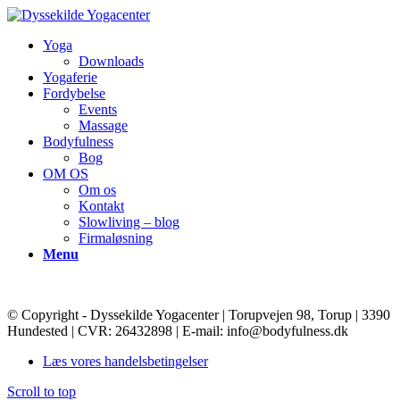
Yoga
Downloads
Yogaferie
Fordybelse
Events
Massage
Bodyfulness
Bog
OM OS
Om os
Kontakt
Slowliving – blog
Firmaløsning
Menu
© Copyright - Dyssekilde Yogacenter | Torupvejen 98, Torup | 3390
Hundested | CVR: 26432898 | E-mail: info@bodyfulness.dk
Læs vores handelsbetingelser
Scroll to top