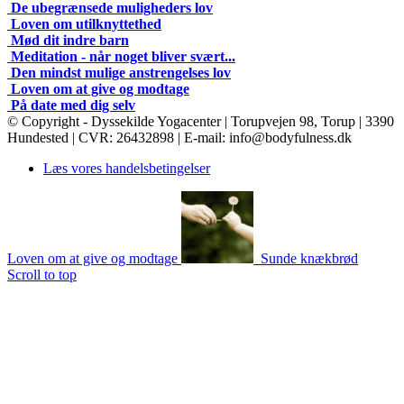
De ubegrænsede muligheders lov
Loven om utilknyttethed
Mød dit indre barn
Meditation - når noget bliver svært...
Den mindst mulige anstrengelses lov
Loven om at give og modtage
På date med dig selv
© Copyright - Dyssekilde Yogacenter | Torupvejen 98, Torup | 3390
Hundested | CVR: 26432898 | E-mail: info@bodyfulness.dk
Læs vores handelsbetingelser
Loven om at give og modtage
Sunde knækbrød
Scroll to top