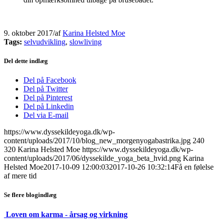
9. oktober 2017
/
af
Karina Helsted Moe
Tags:
selvudvikling
,
slowliving
Del dette indlæg
Del på Facebook
Del på Twitter
Del på Pinterest
Del på Linkedin
Del via E-mail
https://www.dyssekildeyoga.dk/wp-
content/uploads/2017/10/blog_new_morgenyogabastrika.jpg
240
320
Karina Helsted Moe
https://www.dyssekildeyoga.dk/wp-
content/uploads/2017/06/dyssekilde_yoga_beta_hvid.png
Karina
Helsted Moe
2017-10-09 12:00:03
2017-10-26 10:32:14
Få en følelse
af mere tid
Se flere blogindlæg
Loven om karma - årsag og virkning