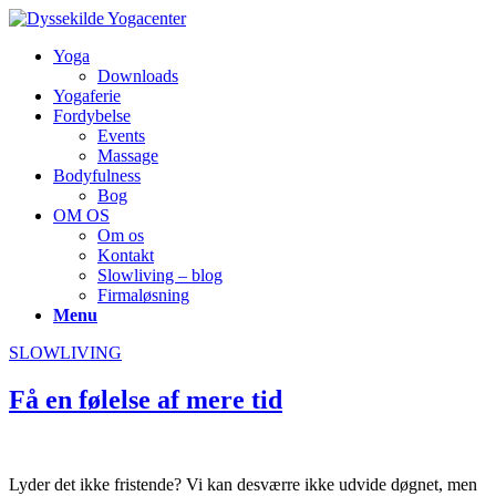
Yoga
Downloads
Yogaferie
Fordybelse
Events
Massage
Bodyfulness
Bog
OM OS
Om os
Kontakt
Slowliving – blog
Firmaløsning
Menu
SLOWLIVING
Få en følelse af mere tid
Lyder det ikke fristende? Vi kan desværre ikke udvide døgnet, men