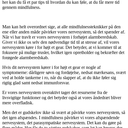
her kan du få et par tips til hvordan du kan føle, at du får mere tid
gennem mindfulness.
Man kan helt overordnet sige, at alle mindfulnessteknikker på den
ene eller anden måde påvirker vores nervesystem, så det spænder af.
Når vi har travlt er vores nervesystem i forhøjet alarmberedskab.
Giver vi ikke os selv den nødvendige tid til at stresse af, vil vores
nervesystem køre i for højt et gear. Det betyder, at vi kommer til at
fokusere på mulige trusler, hvilket igen opretholder og bekræfter det
forøgede alarmberedskab.
Hvis dit nervesystem kører i for højt et gear er nogle af
symptomerne: dårligere søvn og fordøjelse, nedsat mærkesans, svært
ved at holde tankerne i ro, når du slapper af, at du ikke føler sig
rigtig glad samt nedsat immunforsvar.
Er vores nervesystem overaktivt tager det resurserne fra de
livsvigtige funktioner og det betyder også at vores åndedræt bliver
mere overfladisk.
Men det er gudskelov ikke så svært at påvirke vores nervesystem, så
det igen afspændes. I mindfulness påvirker vi vores afspændende
nervesystem, det parasympatiske nervesystem. Det kan du gøre på
flere måder. Her får du to vigtige redskaber, som let kan bruges der