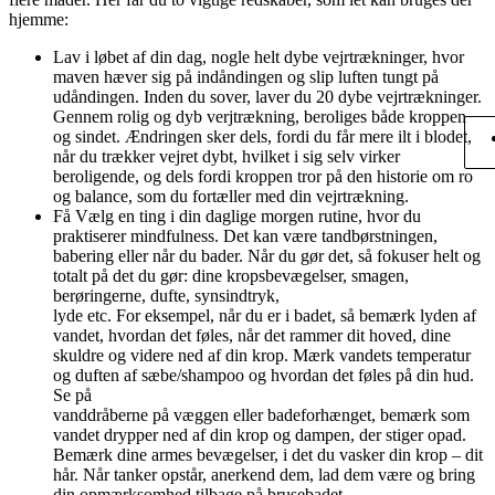
hjemme:
Lav i løbet af din dag, nogle helt dybe vejrtrækninger, hvor
maven hæver sig på indåndingen og slip luften tungt på
udåndingen. Inden du sover, laver du 20 dybe vejrtrækninger.
Gennem rolig og dyb verjtrækning, beroliges både kroppen
og sindet. Ændringen sker dels, fordi du får mere ilt i blodet,
når du trækker vejret dybt, hvilket i sig selv virker
beroligende, og dels fordi kroppen tror på den historie om ro
og balance, som du fortæller med din vejrtrækning.
Få Vælg en ting i din daglige morgen rutine, hvor du
praktiserer mindfulness. Det kan være tandbørstningen,
babering eller når du bader. Når du gør det, så fokuser helt og
totalt på det du gør: dine kropsbevægelser, smagen,
berøringerne, dufte, synsindtryk,
lyde etc. For eksempel, når du er i badet, så bemærk lyden af
vandet, hvordan det føles, når det rammer dit hoved, dine
skuldre og videre ned af din krop. Mærk vandets temperatur
og duften af sæbe/shampoo og hvordan det føles på din hud.
Se på
vanddråberne på væggen eller badeforhænget, bemærk som
vandet drypper ned af din krop og dampen, der stiger opad.
Bemærk dine armes bevægelser, i det du vasker din krop – dit
hår. Når tanker opstår, anerkend dem, lad dem være og bring
din opmærksomhed tilbage på brusebadet.